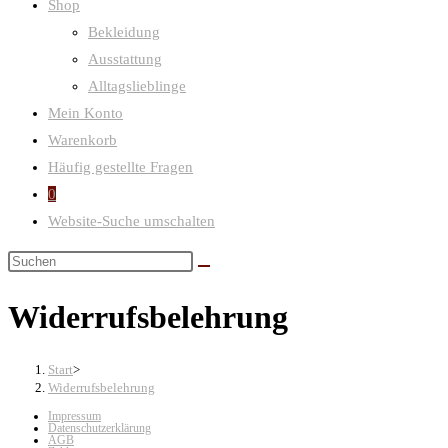
Shop
Bekleidung
Ausstattung
Alltagslieblinge
Mein Konto
Warenkorb
Häufig gestellte Fragen
0
Website-Suche umschalten
Widerrufsbelehrung
Start
>
Widerrufsbelehrung
Impressum
Datenschutzerklärung
AGB