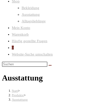
Shop
Bekleidung
Ausstattung
Alltagslieblinge
Mein Konto
Warenkorb
Häufig gestellte Fragen
0
Website-Suche umschalten
Ausstattung
Start
>
Produkte
>
Ausstattung